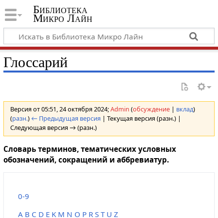
Библиотека
Микро Лайн
Глоссарий
Версия от 05:51, 24 октября 2024;
Admin
(
обсуждение
|
вклад
)
(
разн.
)
← Предыдущая версия
| Текущая версия (разн.) |
Следующая версия → (разн.)
Словарь терминов, тематических условных
обозначений, сокращений и аббревиатур.
0-9
A
B
C
D
E
K
M
N
O
P
R
S
T
U
Z