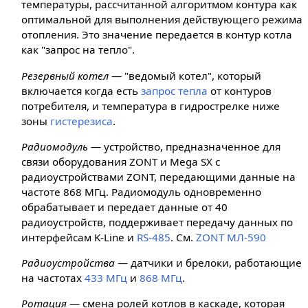
температуры, рассчитанной алгоритмом контура как
оптимальной для выполнения действующего режима
отопления. Это значение передается в контур котла
как "запрос на тепло".
Резервный котел
— "ведомый котел", который
включается когда есть
запрос тепла
от контуров
потребителя, и температура в гидрострелке ниже
зоны
гистерезиса
.
Радиомодуль
— устройство, предназначенное для
связи оборудования ZONT и Mega SX с
радиоустройствами ZONT, передающими данные на
частоте 868 МГц. Радиомодуль одновременно
обрабатывает и передает данные от 40
радиоустройств, поддерживает передачу данных по
интерфейсам K-Line и
RS-485
. См.
ZONT МЛ-590
Радиоустройства
— датчики и брелоки, работающие
на частотах
433 МГц
и
868 МГц
.
Ротация
— смена ролей котлов в каскаде, которая