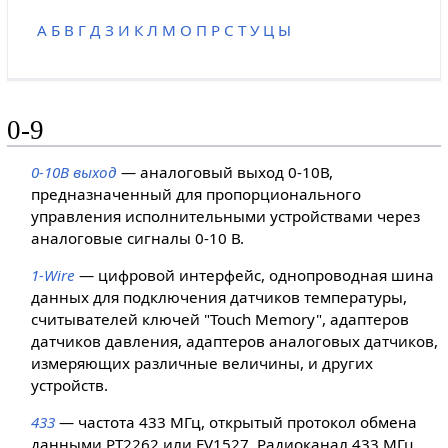
А
Б
В
Г
Д
З
И
К
Л
М
О
П
Р
С
Т
У
Ц
Ы
0-9
0-10В выход
— аналоговый выход 0-10В,
предназначенный для пропорционального
управления исполнительными устройствами через
аналоговые сигналы 0-10 В.
1-Wire
— цифровой интерфейс, однопроводная шина
данных для подключения датчиков температуры,
считывателей ключей "Touch Memory", адаптеров
датчиков давления, адаптеров аналоговых датчиков,
измеряющих различные величины, и других
устройств.
433
— частота 433 МГц, открытый протокол обмена
данными PT2262 или EV1527. Радиоканал 433 МГц