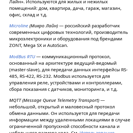
Лайн». Используются для жилых и нежилых
помещений: дом, квартира, дача, гараж, магазин,
офис, склад и т.д.
Microline
(Микро Лайн)
— российский разработчик
современных цифровых технологий, производитель
микроэлектроники и оборудования под брендами
ZONT, Mega SX и AutoScan.
ModBus RTU
— коммуникационный протокол,
основанный на архитектуре ведущий-ведомый
(master-slave), для передачи данных интерфейсы RS-
485, RS-422, RS-232. Modbus используется для
управления реле, устройствами и контроллерами,
сбора показания с датчиков, мониторинга, и т.д.
MQTT (Message Queue Telemetry Transport)
—
небольшой, открытый и маловесный протокол
обмена данными. Он используется для передачи
информации между удаленными локациями в случае
ограниченной пропускной способности канала и
небольшого размера кода. См.
Использование