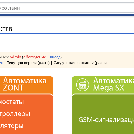
ств
 2025;
Admin
(
обсуждение
|
вклад
)
ия
| Текущая версия (разн.) | Следующая версия → (разн.)
мостаты
троллеры
GSM-сигнализац
уляторы