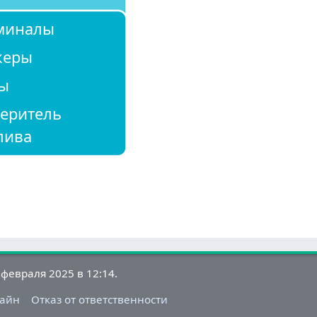
миналы
керы
ы
еритель
лива
февраля 2025 в 12:14.
Лайн
Отказ от ответственности