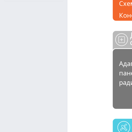
Схе
Кон
Ада
пан
рад