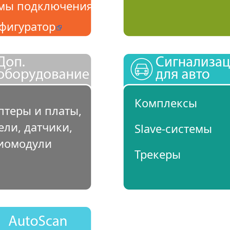
мы подключения
фигуратор
Комплексы
птеры и платы,
ели, датчики,
Slave-системы
иомодули
Трекеры