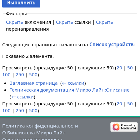
Фильтры
Скрыть
включения |
Скрыть
ссылки |
Скрыть
перенаправления
Следующие страницы ссылаются на
Список устройств
:
Показано 2 элемента.
Просмотреть (предыдущие 50 | следующие 50) (
20
|
50
|
100
|
250
|
500
)
Заглавная страница
‎
(
← ссылки
)
Техническая документация Микро Лайн:Описание
‎
(
← ссылки
)
Просмотреть (предыдущие 50 | следующие 50) (
20
|
50
|
100
|
250
|
500
)
Политика конфиденциальности
О Библиотека Микро Лайн
Отказ от ответственности