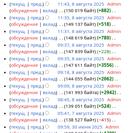
я
н
с
п
т
Н
текущ.
пред.
11:43, 8 августа 2025
‎
Admin
к
а
п
и
а
и
о
е
обсуждение
вклад
‎
150 019 байт
+882
‎
и
в
р
я
н
с
п
т
Н
текущ.
пред.
11:35, 8 августа 2025
‎
Admin
к
а
п
и
а
и
о
е
обсуждение
вклад
‎
149 137 байт
+518
‎
и
в
р
я
н
с
п
т
Н
текущ.
пред.
11:31, 8 августа 2025
‎
Admin
к
а
п
и
а
и
о
е
обсуждение
вклад
‎
148 619 байт
+780
‎
и
в
р
я
н
с
п
т
Н
текущ.
пред.
09:37, 8 августа 2025
‎
Admin
к
а
п
и
а
и
о
е
обсуждение
вклад
‎
147 839 байт
+228
‎
и
в
р
я
н
с
п
т
Н
текущ.
пред.
09:35, 8 августа 2025
‎
Admin
к
а
п
и
а
и
о
е
обсуждение
вклад
‎
147 611 байт
+3556
‎
и
в
р
я
н
с
п
т
Н
текущ.
пред.
09:18, 8 августа 2025
‎
Admin
к
а
п
и
а
и
о
е
обсуждение
вклад
‎
144 055 байт
+2062
‎
и
в
р
я
н
с
п
т
Н
текущ.
пред.
09:09, 8 августа 2025
‎
Admin
к
а
п
и
а
и
о
е
обсуждение
вклад
‎
141 993 байта
+2942
‎
и
в
р
я
н
с
п
т
Н
текущ.
пред.
08:45, 8 августа 2025
‎
Admin
к
а
п
и
а
и
о
е
обсуждение
вклад
‎
139 051 байт
+524
‎
и
в
р
я
н
с
п
т
Н
текущ.
пред.
05:41, 7 августа 2025
‎
Admin
к
а
п
и
а
и
о
е
обсуждение
вклад
‎
138 527 байт
−415
‎
7
и
в
р
я
н
с
п
т
Н
текущ.
пред.
09:59, 30 июня 2025
‎
Admin
а
к
а
п
и
а
и
о
е