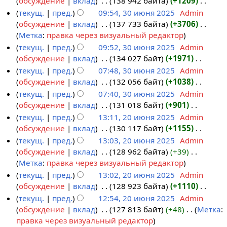
обсуждение
вклад
‎
138 942 байта
+1209
‎
в
3
и
в
р
я
н
с
п
т
Н
текущ.
пред.
09:54, 30 июня 2025
‎
Admin
г
0
к
а
п
и
а
и
о
е
обсуждение
вклад
‎
137 733 байта
+3706
‎
у
и
и
в
р
я
н
с
п
т
Н
Метка
:
правка через визуальный редактор
с
ю
к
а
п
и
а
и
о
е
текущ.
пред.
09:52, 30 июня 2025
‎
Admin
т
н
и
в
р
я
н
с
п
т
обсуждение
вклад
‎
134 027 байт
+1971
‎
а
я
к
а
п
и
а
и
о
Н
текущ.
пред.
07:48, 30 июня 2025
‎
Admin
2
2
и
в
р
я
н
с
п
е
обсуждение
вклад
‎
132 056 байт
+1038
‎
0
0
к
а
п
и
а
и
т
Н
текущ.
пред.
07:40, 30 июня 2025
‎
Admin
2
2
и
в
р
я
н
с
о
е
обсуждение
вклад
‎
131 018 байт
+901
‎
5
5
к
а
п
и
а
п
т
Н
текущ.
пред.
13:11, 20 июня 2025
‎
Admin
и
в
р
я
н
и
о
е
обсуждение
вклад
‎
130 117 байт
+1155
‎
2
к
а
п
и
с
п
т
Н
текущ.
пред.
13:03, 20 июня 2025
‎
Admin
0
и
в
р
я
а
и
о
е
обсуждение
вклад
‎
128 962 байта
+39
‎
и
к
а
п
н
с
п
т
Н
Метка
:
правка через визуальный редактор
ю
и
в
р
и
а
и
о
е
текущ.
пред.
13:02, 20 июня 2025
‎
Admin
н
к
а
я
н
с
п
т
обсуждение
вклад
‎
128 923 байта
+1110
‎
я
и
в
п
и
а
и
о
Н
текущ.
пред.
12:54, 20 июня 2025
‎
Admin
2
к
р
я
н
с
п
е
обсуждение
вклад
‎
127 813 байт
+48
‎
Метка
:
0
и
а
п
и
а
и
т
Н
правка через визуальный редактор
2
в
р