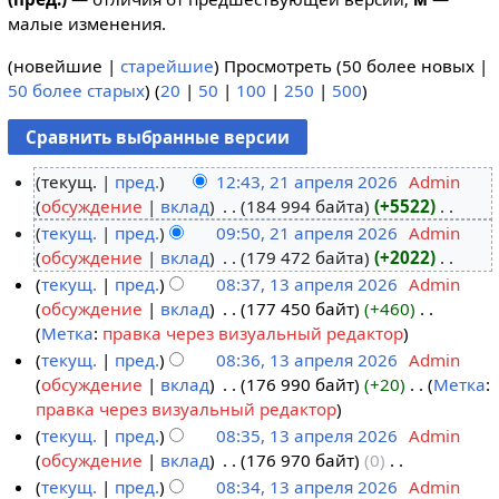
малые изменения.
(новейшие |
старейшие
) Просмотреть (50 более новых |
50 более старых
) (
20
|
50
|
100
|
250
|
500
)
текущ.
пред.
12:43, 21 апреля 2026
‎
Admin
обсуждение
вклад
‎
184 994 байта
+5522
‎
2
Н
текущ.
пред.
09:50, 21 апреля 2026
‎
Admin
1
е
обсуждение
вклад
‎
179 472 байта
+2022
‎
а
т
Н
текущ.
пред.
08:37, 13 апреля 2026
‎
Admin
п
о
е
обсуждение
вклад
‎
177 450 байт
+460
‎
р
1
п
т
Н
Метка
:
правка через визуальный редактор
е
3
и
о
е
текущ.
пред.
08:36, 13 апреля 2026
‎
Admin
л
а
с
п
т
обсуждение
вклад
‎
176 990 байт
+20
‎
Метка
:
я
п
а
и
о
Н
правка через визуальный редактор
2
р
н
с
п
е
текущ.
пред.
08:35, 13 апреля 2026
‎
Admin
0
е
и
а
и
т
обсуждение
вклад
‎
176 970 байт
0
‎
2
л
я
н
с
о
Н
текущ.
пред.
08:34, 13 апреля 2026
‎
Admin
6
я