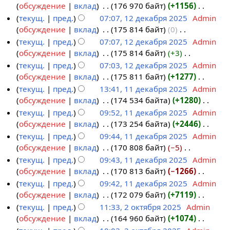
п
и
а
п
е
обсуждение
вклад
‎
176 970 байт
+1156
‎
2
р
я
н
и
т
Н
текущ.
пред.
07:07, 12 декабря 2025
‎
Admin
0
а
п
и
с
о
е
обсуждение
вклад
‎
175 814 байт
0
‎
1
2
в
р
я
а
п
т
Н
текущ.
пред.
07:07, 12 декабря 2025
‎
Admin
2
6
к
а
п
н
и
о
е
обсуждение
вклад
‎
175 814 байт
+3
‎
д
и
в
р
и
с
п
т
Н
текущ.
пред.
07:03, 12 декабря 2025
‎
Admin
е
к
а
я
а
и
о
е
обсуждение
вклад
‎
175 811 байт
+1277
‎
к
и
в
п
н
с
п
т
Н
текущ.
пред.
13:41, 11 декабря 2025
‎
Admin
а
к
р
и
а
и
о
е
обсуждение
вклад
‎
174 534 байта
+1280
‎
б
1
и
а
я
н
с
п
т
Н
текущ.
пред.
09:52, 11 декабря 2025
‎
Admin
р
1
в
п
и
а
и
о
е
обсуждение
вклад
‎
173 254 байта
+2446
‎
я
д
к
р
я
н
с
п
т
Н
текущ.
пред.
09:44, 11 декабря 2025
‎
Admin
2
е
и
а
п
и
а
и
о
е
обсуждение
вклад
‎
170 808 байт
−5
‎
0
к
в
р
я
н
с
п
т
Н
текущ.
пред.
09:43, 11 декабря 2025
‎
Admin
2
а
к
а
п
и
а
и
о
е
обсуждение
вклад
‎
170 813 байт
−1266
‎
5
б
и
в
р
я
н
с
п
т
Н
текущ.
пред.
09:42, 11 декабря 2025
‎
Admin
р
к
а
п
и
а
и
о
е
обсуждение
вклад
‎
172 079 байт
+7119
‎
я
и
в
р
я
н
с
п
т
Н
текущ.
пред.
11:33, 2 октября 2025
‎
Admin
2
к
а
п
и
а
и
о
е
обсуждение
вклад
‎
164 960 байт
+1074
‎
0
2
и
в
р
я
н
с
п
т
Н