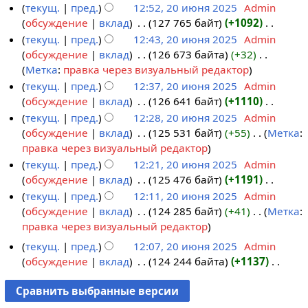
я
н
с
о
е
текущ.
пред.
12:52, 20 июня 2025
‎
Admin
5
к
а
п
и
а
п
т
обсуждение
вклад
‎
127 765 байт
+1092
‎
и
в
р
я
н
и
о
Н
текущ.
пред.
12:43, 20 июня 2025
‎
Admin
к
а
п
и
с
п
е
обсуждение
вклад
‎
126 673 байта
+32
‎
и
в
р
я
а
и
т
Н
Метка
:
правка через визуальный редактор
к
а
п
н
с
о
е
текущ.
пред.
12:37, 20 июня 2025
‎
Admin
и
в
р
и
а
п
т
обсуждение
вклад
‎
126 641 байт
+1110
‎
к
а
я
н
и
о
Н
текущ.
пред.
12:28, 20 июня 2025
‎
Admin
и
в
п
и
с
п
е
обсуждение
вклад
‎
125 531 байт
+55
‎
Метка
:
к
р
я
а
и
т
Н
правка через визуальный редактор
и
а
п
н
с
о
е
текущ.
пред.
12:21, 20 июня 2025
‎
Admin
в
р
и
а
п
т
обсуждение
вклад
‎
125 476 байт
+1191
‎
к
а
я
н
и
о
Н
текущ.
пред.
12:11, 20 июня 2025
‎
Admin
и
в
п
и
с
п
е
обсуждение
вклад
‎
124 285 байт
+41
‎
Метка
:
к
р
я
а
и
т
Н
правка через визуальный редактор
и
а
п
н
с
о
е
текущ.
пред.
12:07, 20 июня 2025
‎
Admin
в
р
и
а
п
т
обсуждение
вклад
‎
124 244 байта
+1137
‎
к
а
я
н
и
о
Н
и
в
п
и
с
п
е
к
р
я
а
и
т